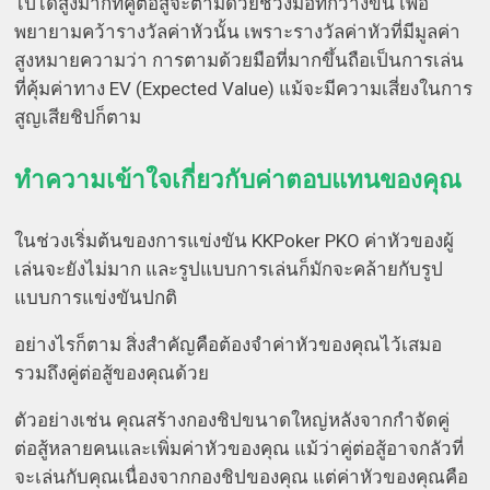
ไปได้สูงมากที่คู่ต่อสู้จะตามด้วยช่วงมือที่กว้างขึ้น เพื่อ
พยายามคว้ารางวัลค่าหัวนั้น เพราะรางวัลค่าหัวที่มีมูลค่า
สูงหมายความว่า การตามด้วยมือที่มากขึ้นถือเป็นการเล่น
ที่คุ้มค่าทาง EV (Expected Value) แม้จะมีความเสี่ยงในการ
สูญเสียชิปก็ตาม
ทำความเข้าใจเกี่ยวกับค่าตอบแทนของคุณ
ในช่วงเริ่มต้นของการแข่งขัน KKPoker PKO ค่าหัวของผู้
เล่นจะยังไม่มาก และรูปแบบการเล่นก็มักจะคล้ายกับรูป
แบบการแข่งขันปกติ
อย่างไรก็ตาม สิ่งสำคัญคือต้องจำค่าหัวของคุณไว้เสมอ
รวมถึงคู่ต่อสู้ของคุณด้วย
ตัวอย่างเช่น คุณสร้างกองชิปขนาดใหญ่หลังจากกำจัดคู่
ต่อสู้หลายคนและเพิ่มค่าหัวของคุณ แม้ว่าคู่ต่อสู้อาจกลัวที่
จะเล่นกับคุณเนื่องจากกองชิปของคุณ แต่ค่าหัวของคุณคือ