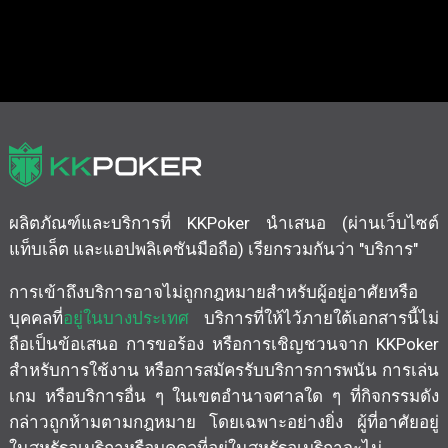
ผลิตภัณฑ์และบริการที่ KKPoker นำเสนอ (ผ่านเว็บไซต์
แท็บเล็ต และแอปพลิเคชันมือถือ) เรียกรวมกันว่า "บริการ"
การเข้าถึงบริการอาจไม่ถูกกฎหมายสำหรับผู้อยู่อาศัยหรือ
บุคคลที่
อยู่ในบางประเทศ
บริการที่ให้ไว้ภายใต้เอกสารนี้ไม่
ถือเป็นข้อเสนอ การขอร้อง หรือการเชิญชวนจาก KKPoker
สำหรับการใช้งาน หรือการสมัครรับบริการการพนัน การเล่น
เกม หรือบริการอื่น ๆ ในเขตอำนาจศาลใด ๆ ที่กิจกรรมดัง
กล่าวถูกห้ามตามกฎหมาย โดยเฉพาะอย่างยิ่ง ผู้ที่อาศัยอยู่
ในสหรัฐอเมริกาหรือบุคคลที่อยู่ในสหรัฐอเมริกาจะไม่