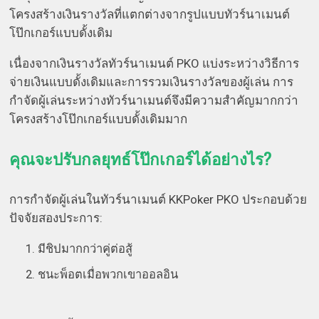
โครงสร้างเงินรางวัลที่แตกต่างจากรูปแบบทัวร์นาเมนต์
โป๊กเกอร์แบบดั้งเดิม
เนื่องจากเงินรางวัลทัวร์นาเมนต์ PKO แบ่งระหว่างวิธีการ
จ่ายเงินแบบดั้งเดิมและการรวมเงินรางวัลของผู้เล่น การ
กำจัดผู้เล่นระหว่างทัวร์นาเมนต์จึงมีความสำคัญมากกว่า
โครงสร้างโป๊กเกอร์แบบดั้งเดิมมาก
คุณจะปรับกลยุทธ์โป๊กเกอร์ได้อย่างไร?
การกำจัดผู้เล่นในทัวร์นาเมนต์ KKPoker PKO ประกอบด้วย
ปัจจัยสองประการ:
มีชิปมากกว่าคู่ต่อสู้
ชนะพ็อตเมื่อพวกเขาออลอิน