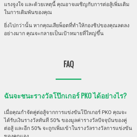
แรงจูงใจ และด้วยเหตุนี้ คุณอาจเผชิญกับการต่อสู้เพิ่มเติม
ในการเดิมพันของคุณ
ยิ่งไปกว่านั้น หากคุณเสียพ็อตที่ทำให้กองชิปของคุณลดลง
อย่างมาก คุณจะกลายเป็นเป้าหมายที่ใหญ่ขึ้น
FAQ
ฉันจะชนะรางวัลโป๊กเกอร์ PKO ได้อย่างไร?
เมื่อคุณกำจัดคู่ต่อสู้จากการแข่งขันโป๊กเกอร์ PKO คุณจะ
ได้รับเงินรางวัลทันที 50% ของมูลค่ารางวัลปัจจุบันของคู่
ต่อสู้ และอีก 50% จะถูกเพิ่มเข้าในรางวัลรางวัลการแข่งขัน
ของคุณเอง