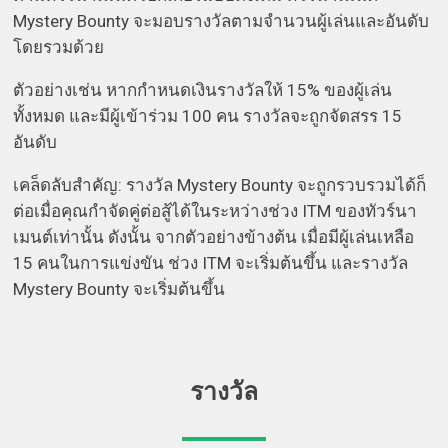
Mystery Bounty จะมอบรางวัลตามจำนวนผู้เล่นและอันดับ
โดยรวมด้วย
ตัวอย่างเช่น หากกำหนดเงินรางวัลให้ 15% ของผู้เล่น
ทั้งหมด และมีผู้เข้าร่วม 100 คน รางวัลจะถูกจัดสรร 15
อันดับ
เคล็ดลับสำคัญ: รางวัล Mystery Bounty จะถูกรวบรวมได้ก็
ต่อเมื่อคุณกำจัดคู่ต่อสู้ได้ในระหว่างช่วง ITM ของทัวร์นา
เมนต์เท่านั้น ดังนั้น จากตัวอย่างข้างต้น เมื่อมีผู้เล่นเหลือ
15 คนในการแข่งขัน ช่วง ITM จะเริ่มต้นขึ้น และรางวัล
Mystery Bounty จะเริ่มต้นขึ้น
รางวัล