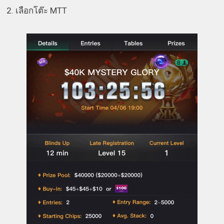
2. เลือกโต๊ะ MTT