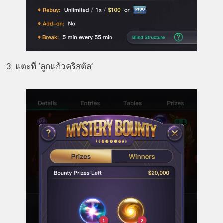
3. แตะที่ ‘ลูกแก้วคริสตัล’