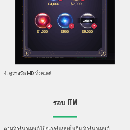
4. ดูรางวัล MB ทั้งหมด!
รอบ ITM
ตามทัวร์นาเมนต์โป๊กเกอร์แบบดั้งเดิม ทัวร์นาเมนต์