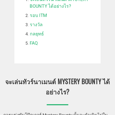
BOUNTY ได้อย่างไร?
รอบ ITM
รางวัล
กลยุทธ์
FAQ
จะเล่นทัวร์นาเมนต์ MYSTERY BOUNTY ได้
อย่างไร?
การแข่งขันโป๊กเกอร์ Mystery Bounty นั้นจะดำเนินไปใน