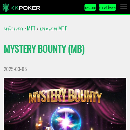
เล่นเลย
ดาวน์โหลด
หน้าแรก
MTT
ประเภท MTT
›
›
MYSTERY BOUNTY (MB)
2025-03-05