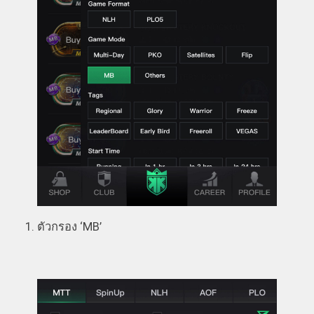
ตัวกรอง ‘MB’