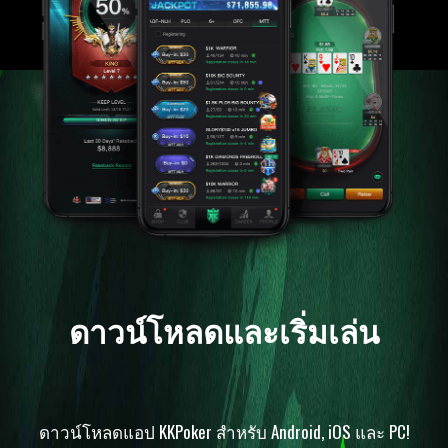
ดาวน์โหลดและเริ่มเล่น
ดาวน์โหลดแอป KKPoker สำหรับ Android, iOS และ PC!