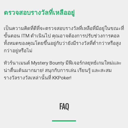
ตรวจสอบรางวัลที่เหลืออยู่
เป็นความคิดที่ดีที่จะตรวจสอบรางวัลที่เหลือที่มีอยู่ในขณะที่
ขั้นตอน ITM ดำเนินไป คุณอาจต้องการปรับช่วงการคอล
ทั้งหมดของคุณโดยขึ้นอยู่กับว่ายังมีรางวัลที่ต่ำกว่าหรือสูง
กว่าอยู่หรือไม่
ทัวร์นาเมนต์ Mystery Bounty มีฟีเจอร์กลยุทธ์เกมใหม่และ
น่าตื่นเต้นมากมาย! สนุกกับการเล่น เรียนรู้ และสะสม
รางวัลรางวัลเหล่านั้นที่ KKPoker!
FAQ