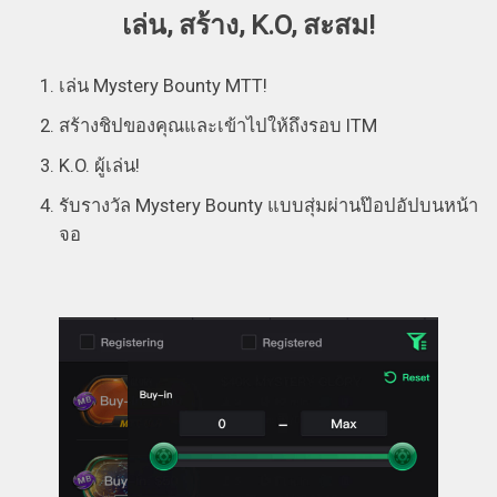
เล่น, สร้าง, K.O, สะสม!
เล่น Mystery Bounty MTT!
สร้างชิปของคุณและเข้าไปให้ถึงรอบ ITM
K.O. ผู้เล่น!
รับรางวัล Mystery Bounty แบบสุ่มผ่านป๊อปอัปบนหน้า
จอ