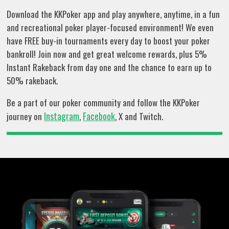
Download the KKPoker app and play anywhere, anytime, in a fun
and recreational poker player-focused environment! We even
have FREE buy-in tournaments every day to boost your poker
bankroll! Join now and get great welcome rewards, plus 5%
Instant Rakeback from day one and the chance to earn up to
50% rakeback.
Be a part of our poker community and follow the KKPoker
Instagram
Facebook
journey on
,
, X and Twitch.