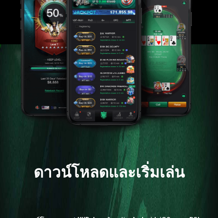
ดาวน์โหลดและเริ่มเล่น