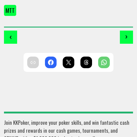
MTT
‹
›
Join KKPoker, improve your poker skills, and win fantastic cash
prizes and rewards in our cash games, tournaments, and