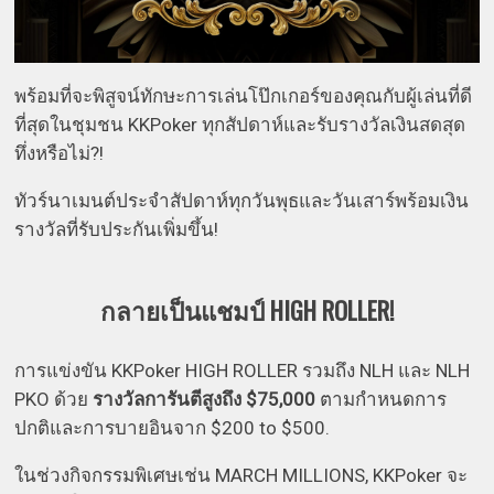
พร้อมที่จะพิสูจน์ทักษะการเล่นโป๊กเกอร์ของคุณกับผู้เล่นที่ดี
ที่สุดในชุมชน KKPoker ทุกสัปดาห์และรับรางวัลเงินสดสุด
ทึ่งหรือไม่?!
ทัวร์นาเมนต์ประจำสัปดาห์ทุกวันพุธและวันเสาร์พร้อมเงิน
รางวัลที่รับประกันเพิ่มขึ้น!
กลายเป็นแชมป์ HIGH ROLLER!
การแข่งขัน KKPoker HIGH ROLLER รวมถึง NLH และ NLH
PKO ด้วย
รางวัลการันตีสูงถึง $75,000
ตามกำหนดการ
ปกติและการบายอินจาก $200 to $500.
ในช่วงกิจกรรมพิเศษเช่น MARCH MILLIONS, KKPoker จะ