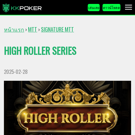
เล่นเลย
ดาวน์โหลด
หน้าแรก
MTT
SIGNATURE MTT
›
›
HIGH ROLLER SERIES
2025-02-28