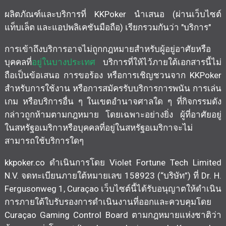
ผลิตภัณฑ์และบริการที่ KKPoker นำเสนอ (ผ่านเว็บไซต์
แท็บเล็ต และแอปพลิเคชันมือถือ) เรียกรวมกันว่า "บริการ"
การเข้าถึงบริการอาจไม่ถูกกฎหมายสำหรับผู้อยู่อาศัยหรือ
บุคคลที่
อยู่ในบางประเทศ
บริการที่ให้ไว้ภายใต้เอกสารนี้ไม่
ถือเป็นข้อเสนอ การขอร้อง หรือการเชิญชวนจาก KKPoker
สำหรับการใช้งาน หรือการสมัครรับบริการการพนัน การเล่น
เกม หรือบริการอื่น ๆ ในเขตอำนาจศาลใด ๆ ที่กิจกรรมดัง
กล่าวถูกห้ามตามกฎหมาย โดยเฉพาะอย่างยิ่ง ผู้ที่อาศัยอยู่
ในสหรัฐอเมริกาหรือบุคคลที่อยู่ในสหรัฐอเมริกาจะไม่
สามารถใช้บริการใดๆ
kkpoker.co ดำเนินการโดย Violet Fortune Tech Limited
N.V. จดทะเบียนภายใต้หมายเลข 158923 (“บริษัท”) ที่ Dr. H.
Fergusonweg 1, Curaçao เว็บไซต์นี้ได้รับอนุญาตให้ดำเนิน
การภายใต้ใบรับรองการดำเนินงานที่ออกและควบคุมโดย
Curaçao Gaming Control Board ตามกฎหมายแห่งชาติว่า