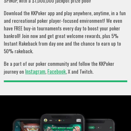
SPINUP, with a $1,000,000 jackpot prize pool!
Download the KKPoker app and play anywhere, anytime, in a fun
and recreational poker player-focused environment! We even
have FREE buy-in tournaments every day to boost your poker
bankroll! Join now and get great welcome rewards, plus 5%
Instant Rakeback from day one and the chance to earn up to
50% rakeback.
Be a part of our poker community and follow the KKPoker
Instagram
Facebook
journey on
,
, X and Twitch.