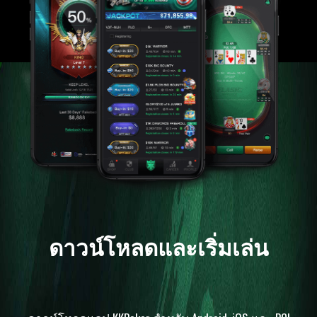
ดาวน์โหลดและเริ่มเล่น