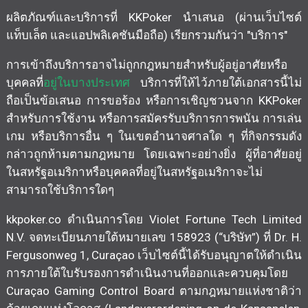
ผลิตภัณฑ์และบริการที่ KKPoker นำเสนอ (ผ่านเว็บไซต์
แท็บเล็ต และแอปพลิเคชันมือถือ) เรียกรวมกันว่า "บริการ"
การเข้าถึงบริการอาจไม่ถูกกฎหมายสำหรับผู้อยู่อาศัยหรือ
บุคคลที่
อยู่ในบางประเทศ
บริการที่ให้ไว้ภายใต้เอกสารนี้ไม่
ถือเป็นข้อเสนอ การขอร้อง หรือการเชิญชวนจาก KKPoker
สำหรับการใช้งาน หรือการสมัครรับบริการการพนัน การเล่น
เกม หรือบริการอื่น ๆ ในเขตอำนาจศาลใด ๆ ที่กิจกรรมดัง
กล่าวถูกห้ามตามกฎหมาย โดยเฉพาะอย่างยิ่ง ผู้ที่อาศัยอยู่
ในสหรัฐอเมริกาหรือบุคคลที่อยู่ในสหรัฐอเมริกาจะไม่
สามารถใช้บริการใดๆ
kkpoker.co ดำเนินการโดย Violet Fortune Tech Limited
N.V. จดทะเบียนภายใต้หมายเลข 158923 (“บริษัท”) ที่ Dr. H.
Fergusonweg 1, Curaçao เว็บไซต์นี้ได้รับอนุญาตให้ดำเนิน
การภายใต้ใบรับรองการดำเนินงานที่ออกและควบคุมโดย
Curaçao Gaming Control Board ตามกฎหมายแห่งชาติว่า