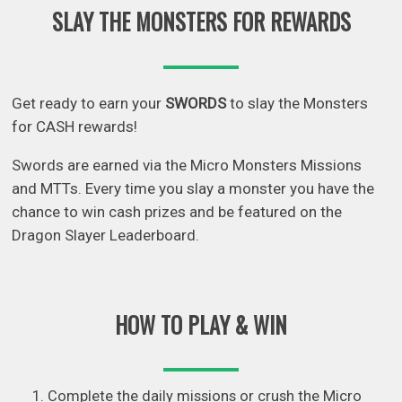
SLAY THE MONSTERS FOR REWARDS
Get ready to earn your
SWORDS
to slay the Monsters
for CASH rewards!
Swords are earned via the Micro Monsters Missions
and MTTs. Every time you slay a monster you have the
chance to win cash prizes and be featured on the
Dragon Slayer Leaderboard.
HOW TO PLAY & WIN
Complete the daily missions or crush the Micro