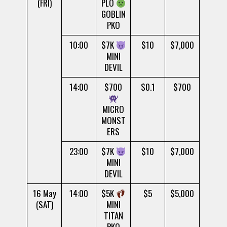
(FRI)
PLO
GOBLIN
PKO
10:00
$7K
$10
$7,000
MINI
DEVIL
14:00
$700
$0.1
$700
MICRO
MONST
ERS
23:00
$7K
$10
$7,000
MINI
DEVIL
16 May
14:00
$5K
$5
$5,000
(SAT)
MINI
TITAN
PKO