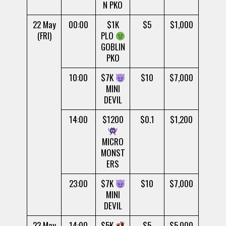
N PKO
22 May
00:00
$1K
$5
$1,000
(FRI)
PLO
GOBLIN
PKO
10:00
$7K
$10
$7,000
MINI
DEVIL
14:00
$1200
$0.1
$1,200
MICRO
MONST
ERS
23:00
$7K
$10
$7,000
MINI
DEVIL
23 May
14:00
$5K
$5
$5,000