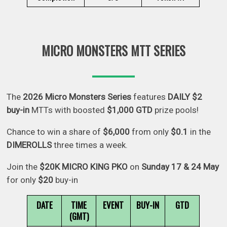
MICRO MONSTERS MTT SERIES
The
2026 Micro Monsters Series
features
DAILY $2
buy-in
MTTs with boosted
$1,000 GTD
prize pools!
Chance to win a share of
$6,000
from only
$0.1
in the
DIMEROLLS
three times a week.
Join the
$20K MICRO KING PKO
on
Sunday 17 & 24 May
for only
$20
buy-in
DATE
TIME
EVENT
BUY-IN
GTD
(GMT)