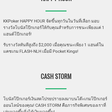
KKPoker HAPPY HOUR จัดขึ้นทุกวันในวันที่เลือก มอบ
รางวัลโบนัสโป๊กเกอร์ให้กับคุณสำหรับการชนะเพียงแค่ 1
แฮนด์โป๊กเกอร์!
รับรางวัลทันทีสูงถึง $2,000 เมื่อคุณชนะเพียง 1 แฮนด์ใน
แคชเกม FLASH-NLH เมื่อมี Pocket Kings!
CASH STORM
โบนัสโป๊กเกอร์เงินสดโปรยปรายลงมาบนโต๊ะเกมโป๊กเกอร์
ออนไลน์ของคุณ! CASH STORM คือภารกิจพิเศษของเราที่
เล่นมากขึ้นยิ่งได้เงินมากขึ้น!