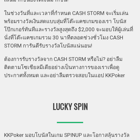
ในช่วงวันที่และเวลาที่กำหนด CASH STORM จะเริ่มเล่น
พร้อมรางวัลเงินสดแบบสุ่มที่โต๊ะแคชเกมของเรา โบนัส
โป๊กเกอร์ทันทีและรางวัลสูงสุดถึง $2,000 จะมอบให้ผู้เล่นที่
นั่งที่โต๊ะแคชเกมรวม 30 นาทีตลอดช่วงชั่วโมง CASH
STORM การันตีรับรางวัลโบนัสแน่นอน!
ต้องการรับรางวัลจาก CASH STORM หรือไม่? อย่าลืม
ติดตามโซเชียลมีเดียอย่างเป็นทางการของเราเพื่อดู
ประกาศทั้งหมด และอย่าลืมตรวจสอบในแอป KKPoker
LUCKY SPIN
KKPoker มอบโบนัสในเกม SPINUP และโอกาสลุ้นรางวัล