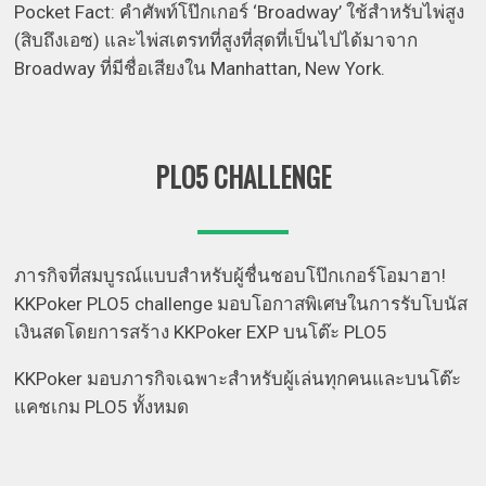
Pocket Fact: คำศัพท์โป๊กเกอร์ ‘Broadway’ ใช้สำหรับไพ่สูง
(สิบถึงเอซ) และไพ่สเตรทที่สูงที่สุดที่เป็นไปได้มาจาก
Broadway ที่มีชื่อเสียงใน Manhattan, New York.
PLO5 CHALLENGE
ภารกิจที่สมบูรณ์แบบสำหรับผู้ชื่นชอบโป๊กเกอร์โอมาฮา!
KKPoker PLO5 challenge มอบโอกาสพิเศษในการรับโบนัส
เงินสดโดยการสร้าง KKPoker EXP บนโต๊ะ PLO5
KKPoker มอบภารกิจเฉพาะสำหรับผู้เล่นทุกคนและบนโต๊ะ
แคชเกม PLO5 ทั้งหมด