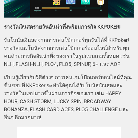
รางวัลเงินสดรายวันอันน่าทึ่งพร้อมภารกิจ KKPOKER!
รับโบนัสเงินสดจากการเล่นโป๊กเกอร์ทุกวันได้ที่ KKPoker!
รางวัลและโบนัสจากการเล่นโป๊กเกอร์ออนไลน์สำหรับทุก
คนด้วยภารกิจอันน่าทึ่งของเราในรูปแบบเกมทั้งหมด เช่น
NLH, FLASH-NLH, PLO4, PLO5, SPINUP, 6+ และ AOF
เรียนรู้เกี่ยวกับวิธีต่างๆ การเล่นเกมโป๊กเกอร์ออนไลน์ที่คุณ
ชื่นชอบที่ KKPoker จะทำให้คุณได้รับโบนัสเงินสดและ
รางวัลในแอปมากขึ้นผ่านภารกิจของเรา เช่น HAPPY
HOUR, CASH STORM, LUCKY SPIN, BROADWAY
BONANZA, FLASH CARD ACES, PLO5 CHALLENGE และ
อื่นๆ อีกมากมาย!