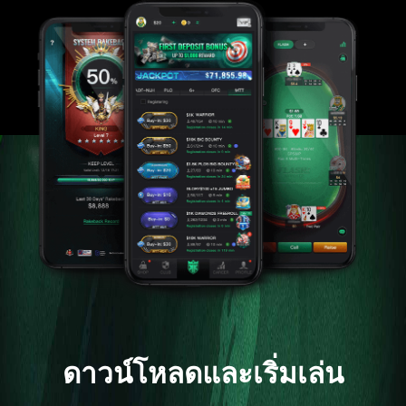
ดาวน์โหลดและเริ่มเล่น