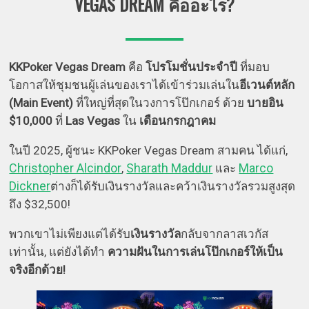
VEGAS DREAM คืออะไร?
KKPoker Vegas Dream
คือ
โปรโมชั่นประจำปี
ที่มอบ
โอกาสให้ชุมชนผู้เล่นของเราได้เข้าร่วมเล่นใน
อีเวนต์หลัก
(Main Event)
ที่ใหญ่ที่สุดในวงการโป๊กเกอร์ ด้วย
บายอิน
$10,000
ที่
Las Vegas
ใน
เดือนกรกฎาคม
ในปี 2025, ผู้ชนะ KKPoker Vegas Dream สามคน ได้แก่,
Christopher Alcindor
Sharath Maddur
Marco
,
และ
Dickner
ต่างก็ได้รับเงินรางวัลและคว้าเงินรางวัลรวมสูงสุด
ถึง $32,500!
พวกเขาไม่เพียงแต่ได้รับ
เงินรางวัล
กลับจากลาสเวกัส
เท่านั้น, แต่ยังได้ทำ
ความฝันในการเล่นโป๊กเกอร์ให้เป็น
จริงอีกด้วย!