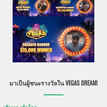
มาเป็นผู้ชนะรางวัลใน VEGAS DREAM!