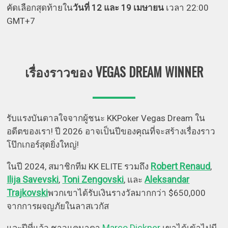
คัดเลือกสุดท้ายใน
วันที่ 12 และ 19 เมษายน
เวลา 22:00
GMT+7
เรื่องราวของ VEGAS DREAM WINNER
รับแรงบันดาลใจจากผู้ชนะ KKPoker Vegas Dream ใน
อดีตของเรา! ปี 2026 อาจเป็นปีของคุณที่จะสร้างเรื่องราว
โป๊กเกอร์สุดยิ่งใหญ่!
Robert Renaud
ในปี 2024, สมาชิกทีม KK ELITE รวมถึง
,
Ilija Savevski
Toni Zengovski
Aleksandar
,
, และ
Trajkovski
พวกเขาได้รับเงินรางวัลมากกว่า $650,000
จากการผจญภัยในลาสเวกัส
Marco Dickner
และปีที่แล้ว ชาวแคนาดา
เขาได้เข้าไปมี