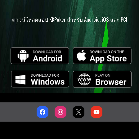
ดาวน์โหลดแอป KKPoker สำหรับ Android, iOS และ PC!