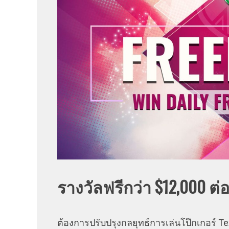
รางวัลฟรีกว่า $12,000 ต่
ต้องการปรับปรุงกลยุทธ์การเล่นโป๊กเกอร์ T