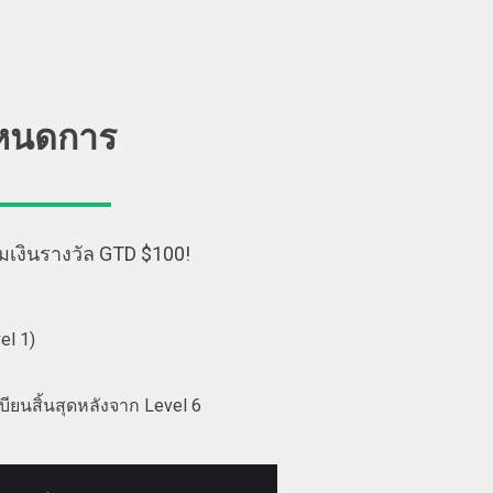
หนดการ
้อมเงินรางวัล GTD $100!
el 1)
ียนสิ้นสุดหลังจาก Level 6