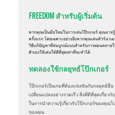
FREEDOM สำหรับผู้เริ่มต้น
หากคุณเป็นมือใหม่ในการเล่นโป๊กเกอร์ คุณอาจรู้ส
ครั้งแรก โดยเฉพาะอย่างยิ่งหากคุณเล่นทัวร์นาเมนต์ท
วิธีแก้ปัญหาที่สมบูรณ์แบบสำหรับการผ่อนคลาย
ตัวเองให้เล่นให้ดีที่สุดเท่าที่จะทำได้
ทดลองใช้กลยุทธ์โป๊กเกอร์
โป๊กเกอร์เป็นเกมที่ต้องแข่งขันกับกลยุทธ์อื่น
เปลี่ยนแปลงอย่างรวดเร็ว สิ่งที่ดีที่สุดเกี่
ในการนำความรู้เกี่ยวกับโป๊กเกอร์ของคุณไ
ของคุณ