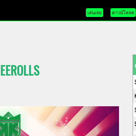
เล่นเลย
ดาวน์โหลด
REEROLLS