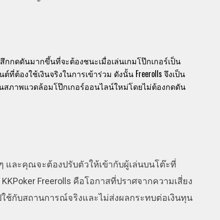
ึกกดดันมากขึ้นที่จะต้องชนะเมื่อเล่นเกมโป๊กเกอร์เป็น
ี่ต้องใช้เงินจริงในการเข้าร่วม ดังนั้น Freerolls จึงเป็น
ในสภาพแวดล้อมโป๊กเกอร์ออนไลน์ใหม่โดยไม่ต้องกดดัน
 ๆ และคุณจะต้องปรับตัวให้เข้ากับผู้เล่นบนโต๊ะที่
ยวกับ KKPoker Freerolls คือโอกาสที่ปราศจากความเสี่ยง
ปใช้กับสถานการณ์จริงและไม่ส่งผลกระทบต่อเงินทุน