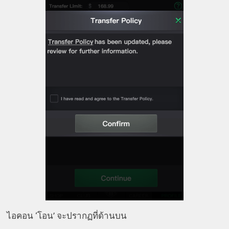
ไอคอน ‘โอน’ จะปรากฏที่ด้านบน