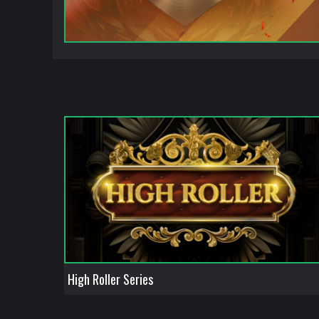
High Roller Series