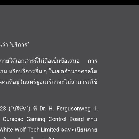
ว่า "บริการ"
ภายใต้เอกสารนี้ไม่ถือเป็นข้อเสนอ การ
เกม หรือบริการอื่น ๆ ในเขตอำนาจศาลใด
คคลที่อยู่ในสหรัฐอเมริกาจะไม่สามารถใช้
(“บริษัท”) ที่ Dr. H. Fergusonweg 1,
ดย Curaçao Gaming Control Board ตาม
 White Wolf Tech Limited จดทะเบียนภาย