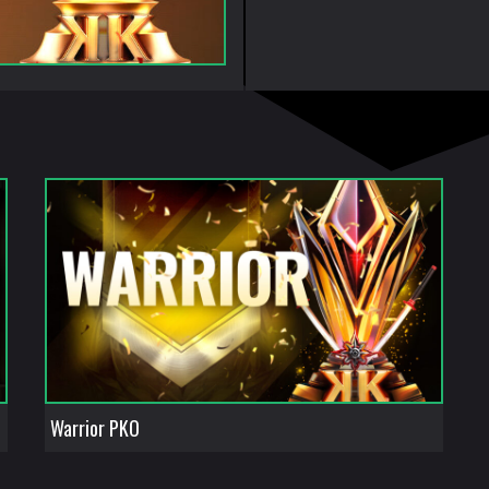
Warrior PKO