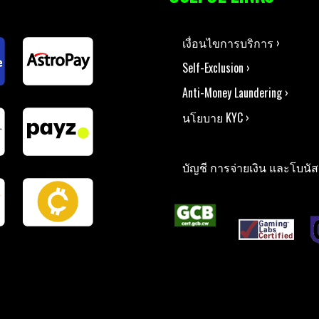
เงื่อนไขการบริการ ›
Self-Exclusion ›
Anti-Money Laundering ›
นโยบาย KYC ›
บัญชี การจ่ายเงิน และโบนัส