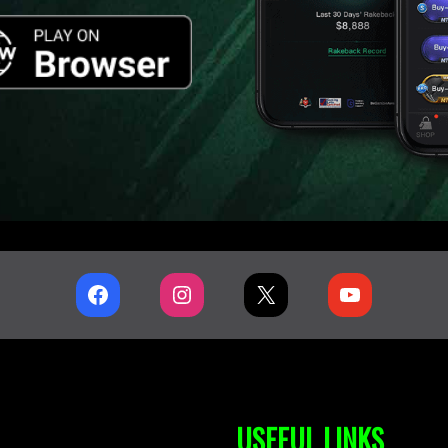
USEFUL LINKS