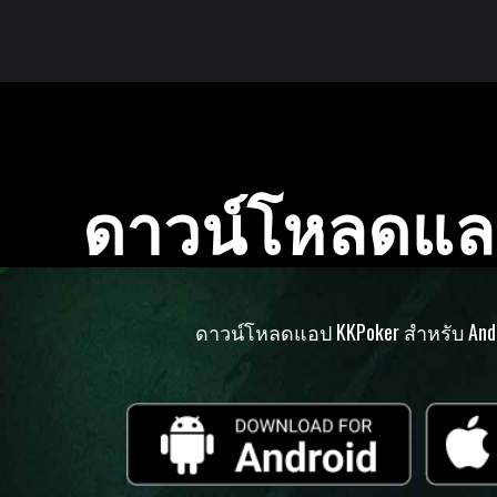
ดาวน์โหลดและเ
ดาวน์โหลดแอป KKPoker สำหรับ Andro