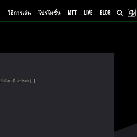
วิธีการเล่น
โปรโมชั่น
MTT
LIVE
BLOG
ยิ่งใหญ่ที่สุดประจ […]