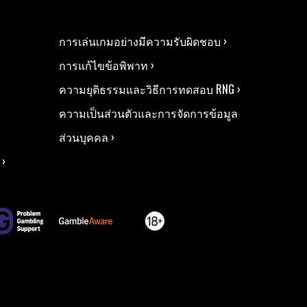
การเล่นเกมอย่างมีความรับผิดชอบ ›
การแก้ไขข้อพิพาท ›
ความยุติธรรมและวิธีการทดสอบ RNG ›
ความเป็นส่วนตัวและการจัดการข้อมูล
ส่วนบุคคล ›
 ›