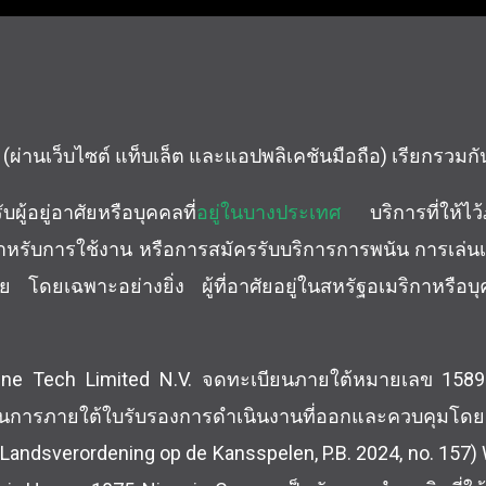
ผ่านเว็บไซต์ แท็บเล็ต และแอปพลิเคชันมือถือ) เรียกรวมกัน
ู้อยู่อาศัยหรือบุคคลที่
อยู่ในบางประเทศ
บริการที่ให้ไว้
หรับการใช้งาน หรือการสมัครรับบริการการพนัน การเล่น
โดยเฉพาะอย่างยิ่ง ผู้ที่อาศัยอยู่ในสหรัฐอเมริกาหรือบุ
une Tech Limited N.V. จดทะเบียนภายใต้หมายเลข 158923 
ดำเนินการภายใต้ใบรับรองการดำเนินงานที่ออกและควบคุมโ
andsverordening op de Kansspelen, P.B. 2024, no. 157)