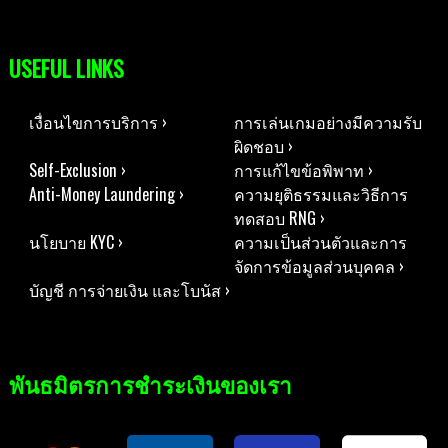
USEFUL LINKS
เงื่อนไขการบริการ ›
การเล่นเกมอย่างมีความรับ
ผิดชอบ ›
Self-Exclusion ›
การแก้ไขข้อพิพาท ›
Anti-Money Laundering ›
ความยุติธรรมและวิธีการ
ทดสอบ RNG ›
นโยบาย KYC ›
ความเป็นส่วนตัวและการ
จัดการข้อมูลส่วนบุคคล ›
บัญชี การจ่ายเงิน และโบนัส ›
พันธมิตรการชำระเงินของเรา