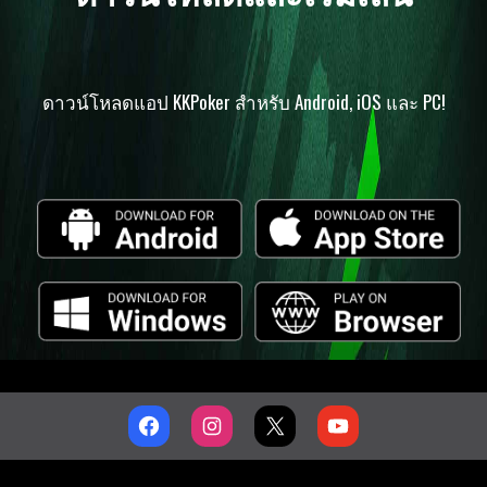
ดาวน์โหลดแอป KKPoker สำหรับ Android, iOS และ PC!