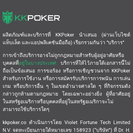
ผลิตภัณฑ์และบริการที่ KKPoker นำเสนอ (ผ่านเว็บไซต์
แท็บเล็ต และแอปพลิเคชันมือถือ) เรียกรวมกันว่า "บริการ"
การเข้าถึงบริการอาจไม่ถูกกฎหมายสำหรับผู้อยู่อาศัยหรือ
บุคคลที่
อยู่ในบางประเทศ
บริการที่ให้ไว้ภายใต้เอกสารนี้ไม่
ถือเป็นข้อเสนอ การขอร้อง หรือการเชิญชวนจาก KKPoker
สำหรับการใช้งาน หรือการสมัครรับบริการการพนัน การเล่น
เกม หรือบริการอื่น ๆ ในเขตอำนาจศาลใด ๆ ที่กิจกรรมดัง
กล่าวถูกห้ามตามกฎหมาย โดยเฉพาะอย่างยิ่ง ผู้ที่อาศัยอยู่
ในสหรัฐอเมริกาหรือบุคคลที่อยู่ในสหรัฐอเมริกาจะไม่
สามารถใช้บริการใดๆ
kkpoker.co ดำเนินการโดย Violet Fortune Tech Limited
N.V. จดทะเบียนภายใต้หมายเลข 158923 (“บริษัท”) ที่ Dr. H.