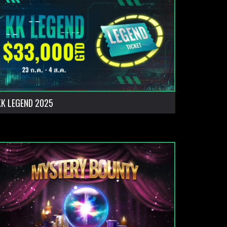
KK LEGEND 2025