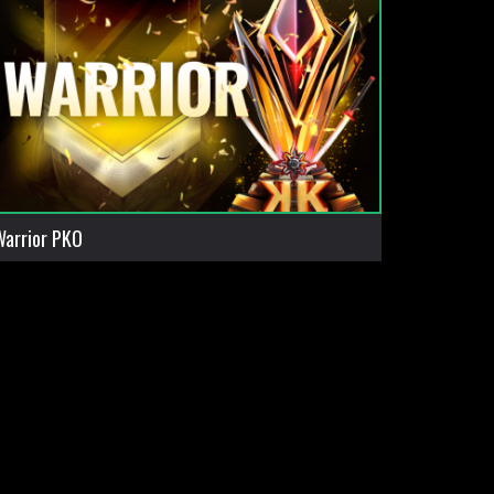
Warrior PKO