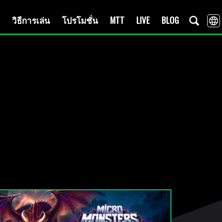
วิธีการเล่น
โปรโมชั่น
MTT
LIVE
BLOG