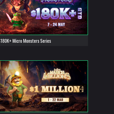
$180K+ Micro Monsters Series