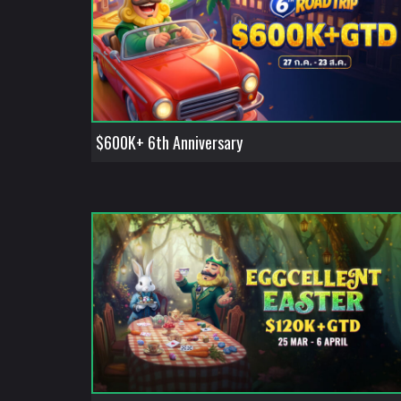
$600K+ 6th Anniversary