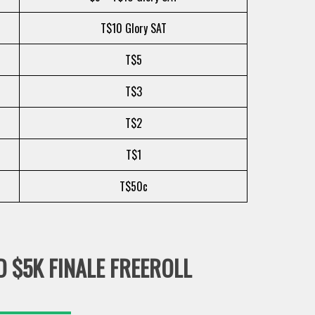
T$10 Glory SAT
T$5
T$3
T$2
T$1
T$50c
D $5K FINALE FREEROLL