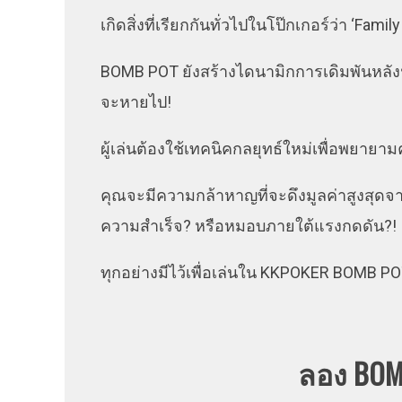
เกิดสิ่งที่เรียกกันทั่วไปในโป๊กเกอร์ว่า ‘Family
BOMB POT ยังสร้างไดนามิกการเดิมพันหลังฟ
จะหายไป!
ผู้เล่นต้องใช้เทคนิคกลยุทธ์ใหม่เพื่อพยายามค
คุณจะมีความกล้าหาญที่จะดึงมูลค่าสูงสุดจาก
ความสำเร็จ? หรือหมอบภายใต้แรงกดดัน?!
ทุกอย่างมีไว้เพื่อเล่นใน KKPOKER BOMB PO
ลอง BOMB