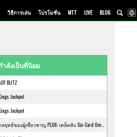
วิธีการเล่น
โปรโมชั่น
MTT
LIVE
BLOG
กำลังเป็นที่นิยม
AOF BLITZ
Kings Jackpot
Kings Jackpot
กลยุทธ์ของผู้เชี่ยวชาญ PLO6: เคล็ดลับ Six-Card Omaha ของ Jon Kyte