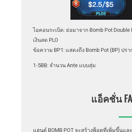
ไอคอนระเบิด: ย่อมาจาก Bomb Pot Double B
เงินสด PLO
ข้อความ BP1: แสดงถึง Bomb Pot (BP) ปรา
1-5BB: จำนวน Ante แบบสุ่ม
แอ็คชั่น F
แฮนด์ BOMB POT จะสร้างพ็อตที่เพิ่มขึ้นและ