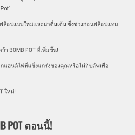
 Pot’
ล็อปแบบใหม่และน่าตื่นเต้น ซึ่งช่วงก่อนฟล็อปแทบ
ว้า BOMB POT ที่เพิ่มขึ้น!
แฮนด์ไพ่ที่แข็งแกร่งของคุณหรือไม่? บลัฟเพื่อ
T ใหม่!
 POT ตอนนี้!