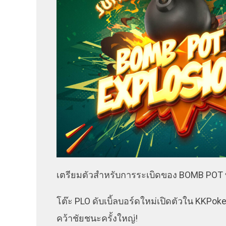
เตรียมตัวสำหรับการระเบิดของ BOMB POT ที่น
โต๊ะ PLO ดับเบิ้ลบอร์ดใหม่เปิดตัวใน KKPoker
คว้าชัยชนะครั้งใหญ่!