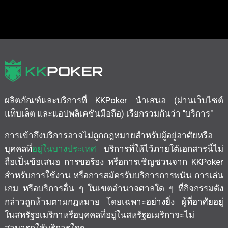
ผลิตภัณฑ์และบริการที่ KKPoker นำเสนอ (ผ่านเว็บไซต์
แท็บเล็ต และแอปพลิเคชันมือถือ) เรียกรวมกันว่า "บริการ"
การเข้าถึงบริการอาจไม่ถูกกฎหมายสำหรับผู้อยู่อาศัยหรือ
บุคคลที่
อยู่ในบางประเทศ
บริการที่ให้ไว้ภายใต้เอกสารนี้ไม่
ถือเป็นข้อเสนอ การขอร้อง หรือการเชิญชวนจาก KKPoker
สำหรับการใช้งาน หรือการสมัครรับบริการการพนัน การเล่น
เกม หรือบริการอื่น ๆ ในเขตอำนาจศาลใด ๆ ที่กิจกรรมดัง
กล่าวถูกห้ามตามกฎหมาย โดยเฉพาะอย่างยิ่ง ผู้ที่อาศัยอยู่
ในสหรัฐอเมริกาหรือบุคคลที่อยู่ในสหรัฐอเมริกาจะไม่