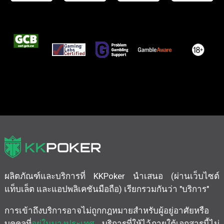
ผลิตภัณฑ์และบริการที่ KKPoker นำเสนอ (ผ่านเว็บไซต์
แท็บเล็ต และแอปพลิเคชันมือถือ) เรียกรวมกันว่า "บริการ"
การเข้าถึงบริการอาจไม่ถูกกฎหมายสำหรับผู้อยู่อาศัยหรือ
บุคคลที่
อยู่ในบางประเทศ
บริการที่ให้ไว้ภายใต้เอกสารนี้ไม่