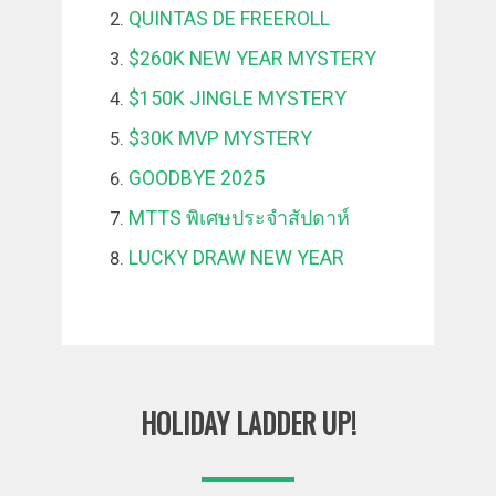
QUINTAS DE FREEROLL
$260K NEW YEAR MYSTERY
$150K JINGLE MYSTERY
$30K MVP MYSTERY
GOODBYE 2025
MTTS พิเศษประจำสัปดาห์
LUCKY DRAW NEW YEAR
HOLIDAY LADDER UP!