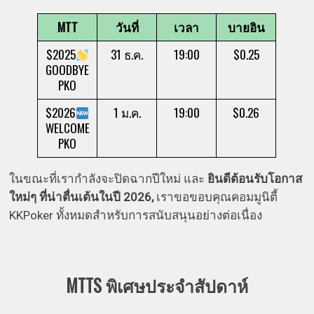
MTT
วันที่
เวลา
บายอิน
$2025
31 ธ.ค.
19:00
$0.25
GOODBYE
PKO
$2026
1 ม.ค.
19:00
$0.26
WELCOME
PKO
ในขณะที่เรากำลังจะปิดฉากปีใหม่ และ
ยินดีต้อนรับโอกาส
ใหม่ๆ ที่น่าตื่นเต้นในปี
2026,
เราขอขอบคุณคอมมูนิตี้
KKPoker ทั้งหมดสำหรับการสนับสนุนอย่างต่อเนื่อง
MTTS พิเศษประจำสัปดาห์