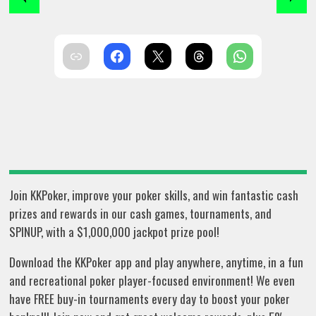
Join KKPoker, improve your poker skills, and win fantastic cash
prizes and rewards in our cash games, tournaments, and
SPINUP, with a $1,000,000 jackpot prize pool!
Download the KKPoker app and play anywhere, anytime, in a fun
and recreational poker player-focused environment! We even
have FREE buy-in tournaments every day to boost your poker